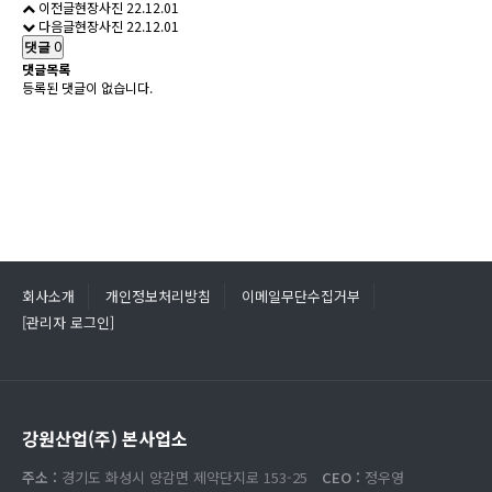
이전글
현장사진
22.12.01
다음글
현장사진
22.12.01
댓글
0
댓글목록
등록된 댓글이 없습니다.
회사소개
개인정보처리방침
이메일무단수집거부
[관리자 로그인]
강원산업(주) 본사업소
주소 :
경기도 화성시 양감면 제약단지로 153-25
CEO :
정우영